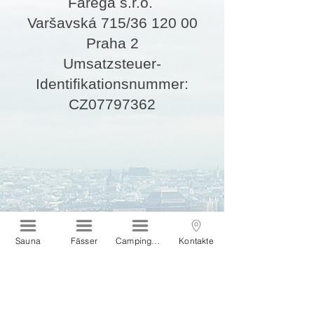
Farega s.r.o.
Varšavská 715/36 120 00
Praha 2
Umsatzsteuer-
Identifikationsnummer:
CZ07797362
Sauna
Fässer
Campinghäuser
Kontakte
Interessieren Sie sich für